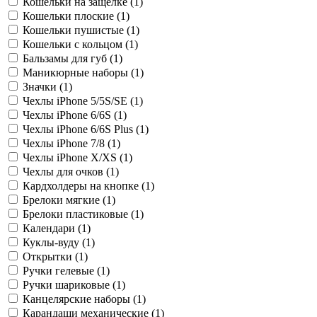
Кошельки на защелке (
1
)
Кошельки плоские (
1
)
Кошельки пушистые (
1
)
Кошельки с кольцом (
1
)
Бальзамы для губ (
1
)
Маникюрные наборы (
1
)
Значки (
1
)
Чехлы iPhone 5/5S/SE (
1
)
Чехлы iPhone 6/6S (
1
)
Чехлы iPhone 6/6S Plus (
1
)
Чехлы iPhone 7/8 (
1
)
Чехлы iPhone X/XS (
1
)
Чехлы для очков (
1
)
Кардхолдеры на кнопке (
1
)
Брелоки мягкие (
1
)
Брелоки пластиковые (
1
)
Календари (
1
)
Куклы-вуду (
1
)
Открытки (
1
)
Ручки гелевые (
1
)
Ручки шариковые (
1
)
Канцелярские наборы (
1
)
Карандаши механические (
1
)