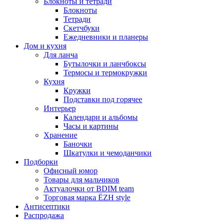
Блокноты и тетради
Блокноты
Тетради
Скетчбуки
Ежедневники и планеры
Дом и кухня
Для ланча
Бутылочки и ланчбоксы
Термосы и термокружки
Кухня
Кружки
Подставки под горячее
Интерьер
Календари и альбомы
Часы и картины
Хранение
Баночки
Шкатулки и чемоданчики
Подборки
Офисный юмор
Товары для мальчиков
Актуалочки от BDIM team
Торговая марка ЁZH style
Антисептики
Распродажа