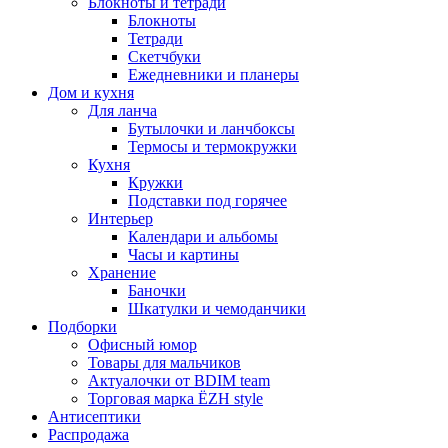
Блокноты и тетради
Блокноты
Тетради
Скетчбуки
Ежедневники и планеры
Дом и кухня
Для ланча
Бутылочки и ланчбоксы
Термосы и термокружки
Кухня
Кружки
Подставки под горячее
Интерьер
Календари и альбомы
Часы и картины
Хранение
Баночки
Шкатулки и чемоданчики
Подборки
Офисный юмор
Товары для мальчиков
Актуалочки от BDIM team
Торговая марка ЁZH style
Антисептики
Распродажа