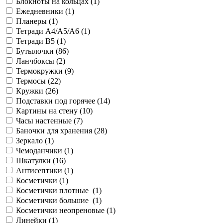
Блокноты на кольцах (
1
)
Ежедневники (
1
)
Планеры (
1
)
Тетради A4/A5/A6 (
1
)
Тетради B5 (
1
)
Бутылочки (
86
)
Ланчбоксы (
2
)
Термокружки (
9
)
Термосы (
22
)
Кружки (
26
)
Подставки под горячее (
14
)
Картины на стену (
10
)
Часы настенные (
7
)
Баночки для хранения (
28
)
Зеркало (
1
)
Чемоданчики (
1
)
Шкатулки (
16
)
Антисептики (
1
)
Косметички (
1
)
Косметички плотные (
1
)
Косметички большие (
1
)
Косметички неопреновые (
1
)
Линейки (
1
)