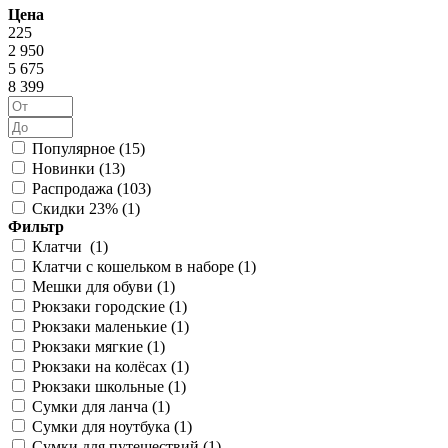
Цена
225
2 950
5 675
8 399
Популярное (
15
)
Новинки (
13
)
Распродажа (
103
)
Скидки 23% (
1
)
Фильтр
Клатчи (
1
)
Клатчи с кошельком в наборе (
1
)
Мешки для обуви (
1
)
Рюкзаки городские (
1
)
Рюкзаки маленькие (
1
)
Рюкзаки мягкие (
1
)
Рюкзаки на колёсах (
1
)
Рюкзаки школьные (
1
)
Сумки для ланча (
1
)
Сумки для ноутбука (
1
)
Сумки для путешествий (
1
)