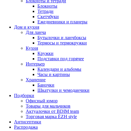
Блокноты и тетради
Блокноты
Тетради
Скетчбуки
Ежедневники и планеры
Дом и кухня
Для ланча
Бутылочки и ланчбоксы
Термосы и термокружки
Кухня
Кружки
Подставки под горячее
Интерьер
Календари и альбомы
Часы и картины
Хранение
Баночки
Шкатулки и чемоданчики
Подборки
Офисный юмор
Товары для мальчиков
Актуалочки от BDIM team
Торговая марка ЁZH style
Антисептики
Распродажа