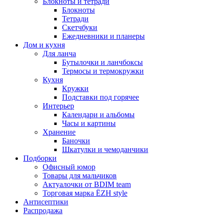
Блокноты и тетради
Блокноты
Тетради
Скетчбуки
Ежедневники и планеры
Дом и кухня
Для ланча
Бутылочки и ланчбоксы
Термосы и термокружки
Кухня
Кружки
Подставки под горячее
Интерьер
Календари и альбомы
Часы и картины
Хранение
Баночки
Шкатулки и чемоданчики
Подборки
Офисный юмор
Товары для мальчиков
Актуалочки от BDIM team
Торговая марка ЁZH style
Антисептики
Распродажа