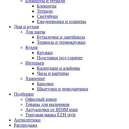
Блокноты и тетради
Блокноты
Тетради
Скетчбуки
Ежедневники и планеры
Дом и кухня
Для ланча
Бутылочки и ланчбоксы
Термосы и термокружки
Кухня
Кружки
Подставки под горячее
Интерьер
Календари и альбомы
Часы и картины
Хранение
Баночки
Шкатулки и чемоданчики
Подборки
Офисный юмор
Товары для мальчиков
Актуалочки от BDIM team
Торговая марка ЁZH style
Антисептики
Распродажа