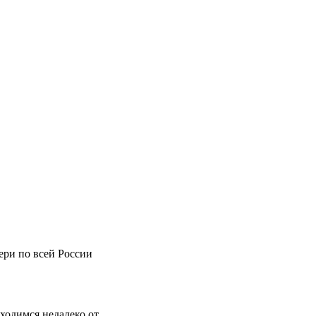
вери по всей России
аходимся недалеко от