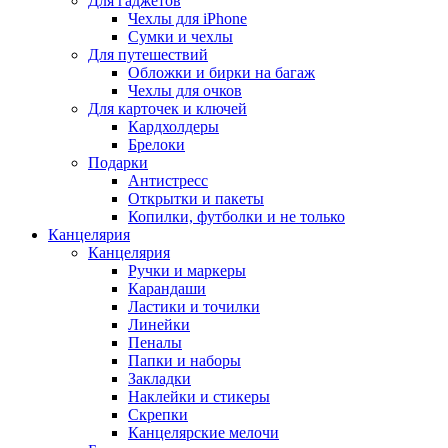
Для гаджетов
Чехлы для iPhone
Сумки и чехлы
Для путешествий
Обложки и бирки на багаж
Чехлы для очков
Для карточек и ключей
Кардхолдеры
Брелоки
Подарки
Антистресс
Открытки и пакеты
Копилки, футболки и не только
Канцелярия
Канцелярия
Ручки и маркеры
Карандаши
Ластики и точилки
Линейки
Пеналы
Папки и наборы
Закладки
Наклейки и стикеры
Скрепки
Канцелярские мелочи