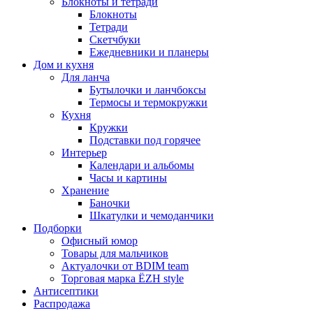
Блокноты и тетради
Блокноты
Тетради
Скетчбуки
Ежедневники и планеры
Дом и кухня
Для ланча
Бутылочки и ланчбоксы
Термосы и термокружки
Кухня
Кружки
Подставки под горячее
Интерьер
Календари и альбомы
Часы и картины
Хранение
Баночки
Шкатулки и чемоданчики
Подборки
Офисный юмор
Товары для мальчиков
Актуалочки от BDIM team
Торговая марка ЁZH style
Антисептики
Распродажа