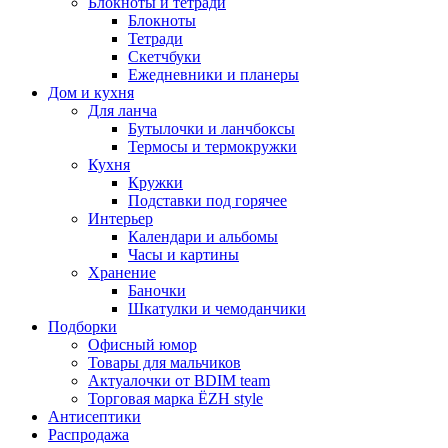
Блокноты и тетради
Блокноты
Тетради
Скетчбуки
Ежедневники и планеры
Дом и кухня
Для ланча
Бутылочки и ланчбоксы
Термосы и термокружки
Кухня
Кружки
Подставки под горячее
Интерьер
Календари и альбомы
Часы и картины
Хранение
Баночки
Шкатулки и чемоданчики
Подборки
Офисный юмор
Товары для мальчиков
Актуалочки от BDIM team
Торговая марка ЁZH style
Антисептики
Распродажа