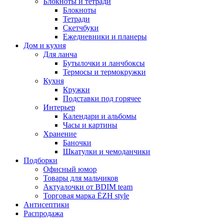
Блокноты и тетради
Блокноты
Тетради
Скетчбуки
Ежедневники и планеры
Дом и кухня
Для ланча
Бутылочки и ланчбоксы
Термосы и термокружки
Кухня
Кружки
Подставки под горячее
Интерьер
Календари и альбомы
Часы и картины
Хранение
Баночки
Шкатулки и чемоданчики
Подборки
Офисный юмор
Товары для мальчиков
Актуалочки от BDIM team
Торговая марка ЁZH style
Антисептики
Распродажа