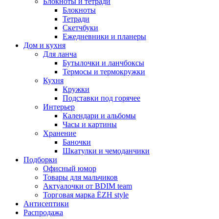
Блокноты и тетради
Блокноты
Тетради
Скетчбуки
Ежедневники и планеры
Дом и кухня
Для ланча
Бутылочки и ланчбоксы
Термосы и термокружки
Кухня
Кружки
Подставки под горячее
Интерьер
Календари и альбомы
Часы и картины
Хранение
Баночки
Шкатулки и чемоданчики
Подборки
Офисный юмор
Товары для мальчиков
Актуалочки от BDIM team
Торговая марка ЁZH style
Антисептики
Распродажа