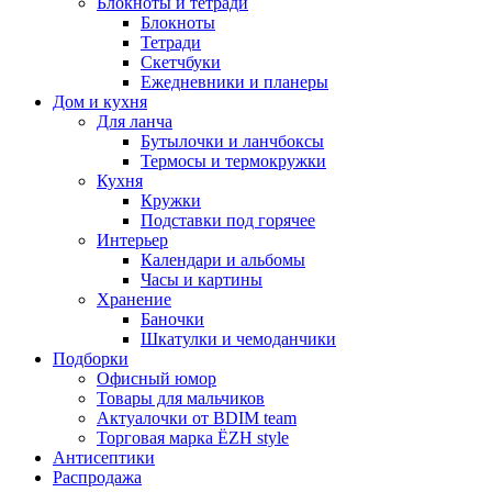
Блокноты и тетради
Блокноты
Тетради
Скетчбуки
Ежедневники и планеры
Дом и кухня
Для ланча
Бутылочки и ланчбоксы
Термосы и термокружки
Кухня
Кружки
Подставки под горячее
Интерьер
Календари и альбомы
Часы и картины
Хранение
Баночки
Шкатулки и чемоданчики
Подборки
Офисный юмор
Товары для мальчиков
Актуалочки от BDIM team
Торговая марка ЁZH style
Антисептики
Распродажа