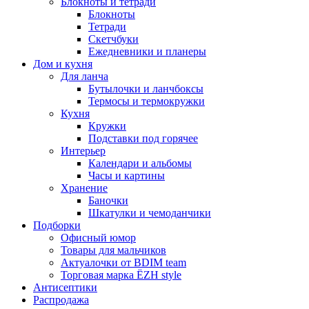
Блокноты и тетради
Блокноты
Тетради
Скетчбуки
Ежедневники и планеры
Дом и кухня
Для ланча
Бутылочки и ланчбоксы
Термосы и термокружки
Кухня
Кружки
Подставки под горячее
Интерьер
Календари и альбомы
Часы и картины
Хранение
Баночки
Шкатулки и чемоданчики
Подборки
Офисный юмор
Товары для мальчиков
Актуалочки от BDIM team
Торговая марка ЁZH style
Антисептики
Распродажа