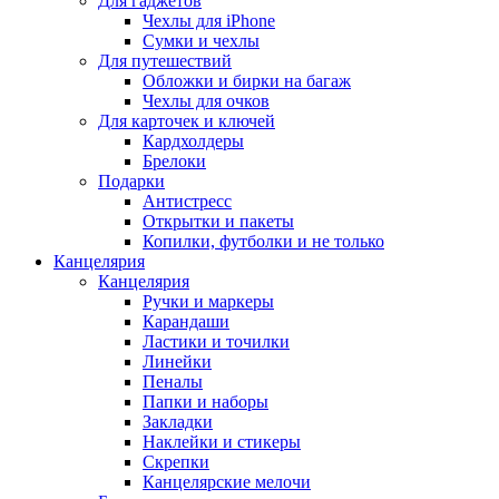
Для гаджетов
Чехлы для iPhone
Сумки и чехлы
Для путешествий
Обложки и бирки на багаж
Чехлы для очков
Для карточек и ключей
Кардхолдеры
Брелоки
Подарки
Антистресс
Открытки и пакеты
Копилки, футболки и не только
Канцелярия
Канцелярия
Ручки и маркеры
Карандаши
Ластики и точилки
Линейки
Пеналы
Папки и наборы
Закладки
Наклейки и стикеры
Скрепки
Канцелярские мелочи