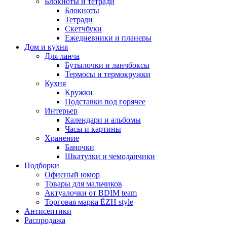
Блокноты и тетради
Блокноты
Тетради
Скетчбуки
Ежедневники и планеры
Дом и кухня
Для ланча
Бутылочки и ланчбоксы
Термосы и термокружки
Кухня
Кружки
Подставки под горячее
Интерьер
Календари и альбомы
Часы и картины
Хранение
Баночки
Шкатулки и чемоданчики
Подборки
Офисный юмор
Товары для мальчиков
Актуалочки от BDIM team
Торговая марка ЁZH style
Антисептики
Распродажа