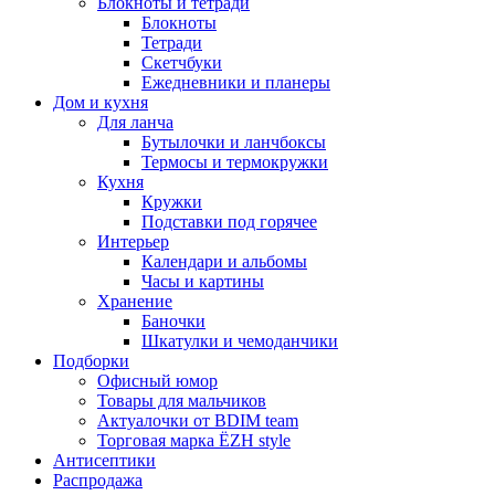
Блокноты и тетради
Блокноты
Тетради
Скетчбуки
Ежедневники и планеры
Дом и кухня
Для ланча
Бутылочки и ланчбоксы
Термосы и термокружки
Кухня
Кружки
Подставки под горячее
Интерьер
Календари и альбомы
Часы и картины
Хранение
Баночки
Шкатулки и чемоданчики
Подборки
Офисный юмор
Товары для мальчиков
Актуалочки от BDIM team
Торговая марка ЁZH style
Антисептики
Распродажа