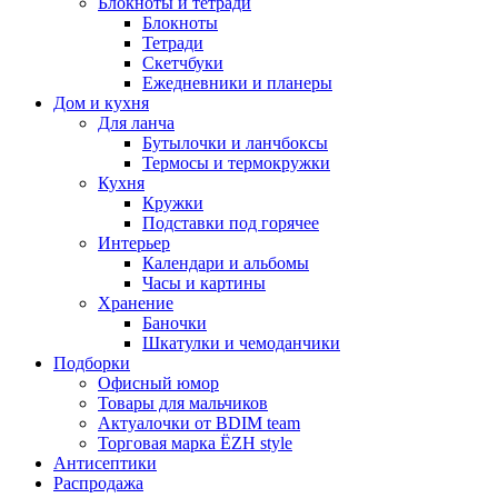
Блокноты и тетради
Блокноты
Тетради
Скетчбуки
Ежедневники и планеры
Дом и кухня
Для ланча
Бутылочки и ланчбоксы
Термосы и термокружки
Кухня
Кружки
Подставки под горячее
Интерьер
Календари и альбомы
Часы и картины
Хранение
Баночки
Шкатулки и чемоданчики
Подборки
Офисный юмор
Товары для мальчиков
Актуалочки от BDIM team
Торговая марка ЁZH style
Антисептики
Распродажа