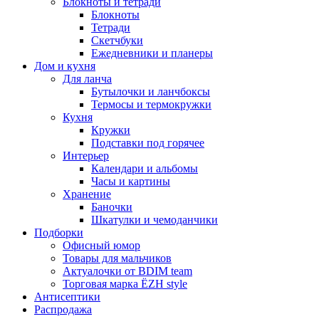
Блокноты и тетради
Блокноты
Тетради
Скетчбуки
Ежедневники и планеры
Дом и кухня
Для ланча
Бутылочки и ланчбоксы
Термосы и термокружки
Кухня
Кружки
Подставки под горячее
Интерьер
Календари и альбомы
Часы и картины
Хранение
Баночки
Шкатулки и чемоданчики
Подборки
Офисный юмор
Товары для мальчиков
Актуалочки от BDIM team
Торговая марка ЁZH style
Антисептики
Распродажа