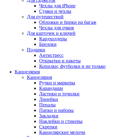
Для гаджетов
Чехлы для iPhone
Сумки и чехлы
Для путешествий
Обложки и бирки на багаж
Чехлы для очков
Для карточек и ключей
Кардхолдеры
Брелоки
Подарки
Антистресс
Открытки и пакеты
Копилки, футболки и не только
Канцелярия
Канцелярия
Ручки и маркеры
Карандаши
Ластики и точилки
Линейки
Пеналы
Папки и наборы
Закладки
Наклейки и стикеры
Скрепки
Канцелярские мелочи