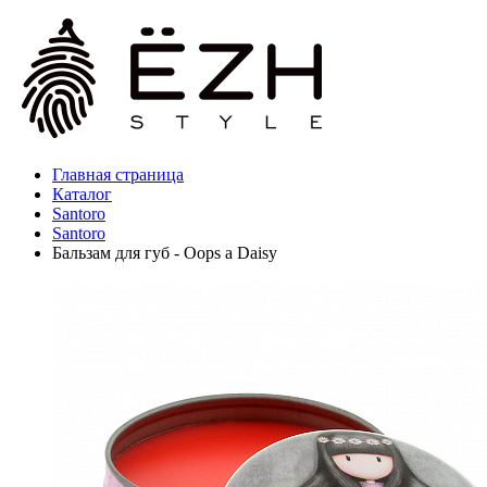
Главная страница
Каталог
Santoro
Santoro
Бальзам для губ - Oops a Daisy