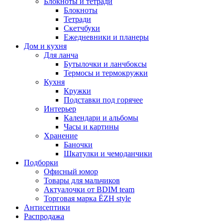
Блокноты и тетради
Блокноты
Тетради
Скетчбуки
Ежедневники и планеры
Дом и кухня
Для ланча
Бутылочки и ланчбоксы
Термосы и термокружки
Кухня
Кружки
Подставки под горячее
Интерьер
Календари и альбомы
Часы и картины
Хранение
Баночки
Шкатулки и чемоданчики
Подборки
Офисный юмор
Товары для мальчиков
Актуалочки от BDIM team
Торговая марка ЁZH style
Антисептики
Распродажа