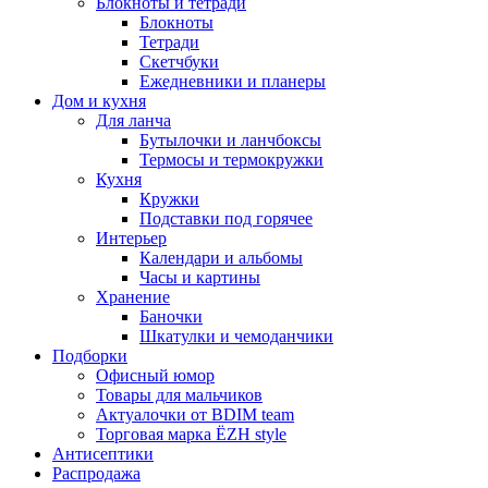
Блокноты и тетради
Блокноты
Тетради
Скетчбуки
Ежедневники и планеры
Дом и кухня
Для ланча
Бутылочки и ланчбоксы
Термосы и термокружки
Кухня
Кружки
Подставки под горячее
Интерьер
Календари и альбомы
Часы и картины
Хранение
Баночки
Шкатулки и чемоданчики
Подборки
Офисный юмор
Товары для мальчиков
Актуалочки от BDIM team
Торговая марка ЁZH style
Антисептики
Распродажа