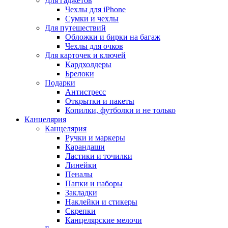
Для гаджетов
Чехлы для iPhone
Сумки и чехлы
Для путешествий
Обложки и бирки на багаж
Чехлы для очков
Для карточек и ключей
Кардхолдеры
Брелоки
Подарки
Антистресс
Открытки и пакеты
Копилки, футболки и не только
Канцелярия
Канцелярия
Ручки и маркеры
Карандаши
Ластики и точилки
Линейки
Пеналы
Папки и наборы
Закладки
Наклейки и стикеры
Скрепки
Канцелярские мелочи