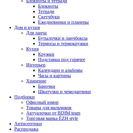
Блокноты и тетради
Блокноты
Тетради
Скетчбуки
Ежедневники и планеры
Дом и кухня
Для ланча
Бутылочки и ланчбоксы
Термосы и термокружки
Кухня
Кружки
Подставки под горячее
Интерьер
Календари и альбомы
Часы и картины
Хранение
Баночки
Шкатулки и чемоданчики
Подборки
Офисный юмор
Товары для мальчиков
Актуалочки от BDIM team
Торговая марка ЁZH style
Антисептики
Распродажа