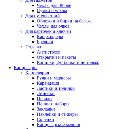
Для гаджетов
Чехлы для iPhone
Сумки и чехлы
Для путешествий
Обложки и бирки на багаж
Чехлы для очков
Для карточек и ключей
Кардхолдеры
Брелоки
Подарки
Антистресс
Открытки и пакеты
Копилки, футболки и не только
Канцелярия
Канцелярия
Ручки и маркеры
Карандаши
Ластики и точилки
Линейки
Пеналы
Папки и наборы
Закладки
Наклейки и стикеры
Скрепки
Канцелярские мелочи