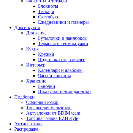
Блокноты и тетради
Блокноты
Тетради
Скетчбуки
Ежедневники и планеры
Дом и кухня
Для ланча
Бутылочки и ланчбоксы
Термосы и термокружки
Кухня
Кружки
Подставки под горячее
Интерьер
Календари и альбомы
Часы и картины
Хранение
Баночки
Шкатулки и чемоданчики
Подборки
Офисный юмор
Товары для мальчиков
Актуалочки от BDIM team
Торговая марка ЁZH style
Антисептики
Распродажа